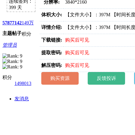
好消息限时66元升级VIP！赠
连续签到：
分辨率:
3840*2160
399 天
点我升级VIP。
体积大小:
【文件大小】：397M 【时间长度
5787
7142
149万
详情介绍:
【文件大小】：397M 【时间长度
主题
帖子
积分
下载链接:
购买后可见
管理员
提取密码:
购买后可见
解压密码:
购买后可见
积分
购买资源
反馈投诉
1498013
发消息