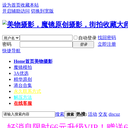
设为首页
收藏本站
开启辅助访问
切换到宽版
找回密码
自动登录
密码
立即注册
登录
快捷导航
Home首页
美物摄影
魔镜模拍
3A优选
精华原创
港台合集
永久联系方式
解压方法
在线客服
搜索
热搜:
活动
交友
discuz
搜索
好消息限时66元升级VIP！赠