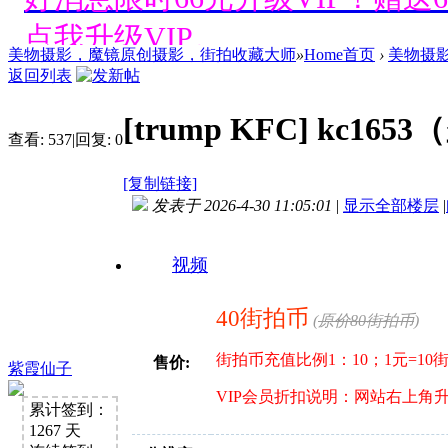
点我升级VIP。
美物摄影，魔镜原创摄影，街拍收藏大师
»
Home首页
›
美物摄
好消息限时66元升级VIP！赠
返回列表
点我升级VIP。
[trump KFC]
kc16
查看:
537
|
回复:
0
好消息限时66元升级VIP！赠
[复制链接]
点我升级VIP。
发表于 2026-4-30 11:05:01
|
显示全部楼层
|
好消息限时66元升级VIP！赠
视频
点我升级VIP。
40街拍币
(
原价80街拍币
)
好消息限时66元升级VIP！赠
街拍币充值比例1：10；1元=1
售价:
紫霞仙子
点我升级VIP。
VIP会员折扣说明：网站右上角
累计签到：
1267 天