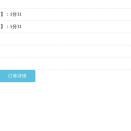
送660街拍币，相当于免费开通！开
】：1分31
】：1分31
订单详情