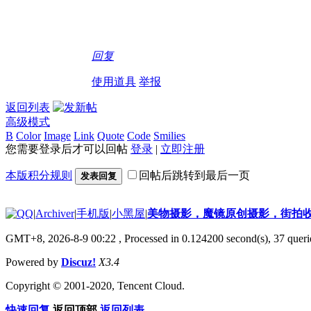
回复
使用道具
举报
返回列表
高级模式
B
Color
Image
Link
Quote
Code
Smilies
您需要登录后才可以回帖
登录
|
立即注册
本版积分规则
回帖后跳转到最后一页
发表回复
|
Archiver
|
手机版
|
小黑屋
|
美物摄影，魔镜原创摄影，街拍
GMT+8, 2026-8-9 00:22
, Processed in 0.124200 second(s), 37 querie
Powered by
Discuz!
X3.4
Copyright © 2001-2020, Tencent Cloud.
快速回复
返回顶部
返回列表