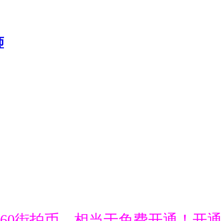
送660街拍币，相当于免费开通！开