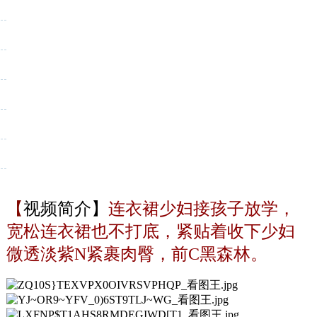
通后1、每天签到街拍币免费领；
【
视频简介】
连衣裙少妇接孩子放学，
宽松连衣裙也不打底，紧贴着收下少妇
微透淡紫N紧裹肉臀，前C黑森林。