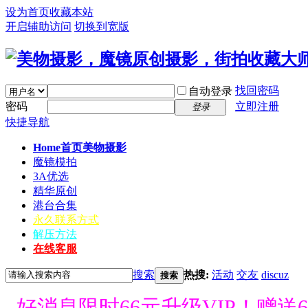
设为首页
收藏本站
开启辅助访问
切换到宽版
找回密码
自动登录
密码
立即注册
登录
快捷导航
Home首页
美物摄影
魔镜模拍
3A优选
精华原创
港台合集
永久联系方式
解压方法
在线客服
搜索
热搜:
活动
交友
discuz
搜索
好消息限时66元升级VIP！赠