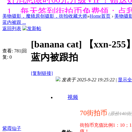
1、每天签到街拍币免费领；点我
美物摄影，魔镜原创摄影，街拍收藏大师
»
Home首页
›
美物摄
好消息限时66元升级VIP！赠
蓝内被跟 ...
返回列表
1、每天签到街拍币免费领；点我
[banana cat]
【xxn-2
好消息限时66元升级VIP！赠
查看:
781
|
回
蓝内被跟拍
复:
0
1、每天签到街拍币免费领；点我
[复制链接]
好消息限时66元升级VIP！赠
发表于 2025-9-22 19:25:22
|
显示全
1、每天签到街拍币免费领；点我
视频
好消息限时66元升级VIP！赠
70街拍币
(
原价140
1、每天签到街拍币免费领；点我
街拍币充值比例1：10；
紫霞仙子
值！