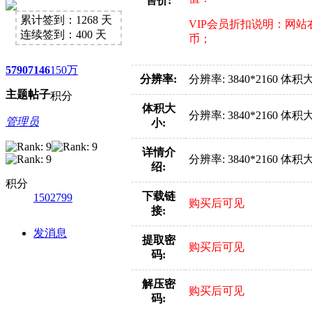
售价:
好消息限时66元升级VIP！赠
累计签到：1268 天
VIP会员折扣说明：网
1、每天签到街拍币免费领；点我
连续签到：400 天
币；
5790
7146
150万
分辨率:
分辨率: 3840*2160 体积
主题
帖子
积分
体积大
分辨率: 3840*2160 体积
管理员
小:
详情介
分辨率: 3840*2160 体积
绍:
积分
下载链
1502799
购买后可见
接:
发消息
提取密
购买后可见
码:
解压密
购买后可见
码: