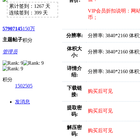
好消息限时66元升级VIP！赠
售价:
累计签到：1267 天
VIP会员折扣说明：网
1、每天签到街拍币免费领；点我
连续签到：399 天
币；
5790
7145
150万
分辨率:
分辨率: 3840*2160 体
主题
帖子
积分
体积大
管理员
分辨率: 3840*2160 体
小:
详情介
分辨率: 3840*2160 体
绍:
积分
1502505
下载链
购买后可见
接:
发消息
提取密
购买后可见
码:
解压密
购买后可见
码: