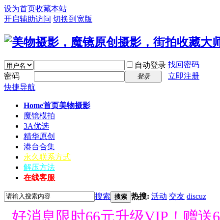
设为首页
收藏本站
开启辅助访问
切换到宽版
找回密码
自动登录
密码
立即注册
登录
快捷导航
Home首页
美物摄影
魔镜模拍
3A优选
精华原创
港台合集
永久联系方式
解压方法
在线客服
搜索
热搜:
活动
交友
discuz
搜索
好消息限时66元升级VIP！赠