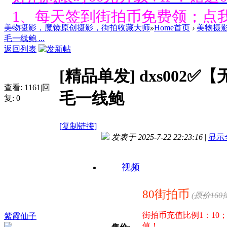
1、每天签到街拍币免费领；点我
美物摄影，魔镜原创摄影，街拍收藏大师
»
Home首页
›
美物摄
好消息限时66元升级VIP！赠
毛一线鲍 ...
返回列表
1、每天签到街拍币免费领；点我
[精品单发]
dxs002
好消息限时66元升级VIP！赠
查看:
1161
|
回
毛一线鲍
复:
0
1、每天签到街拍币免费领；点我
[复制链接]
好消息限时66元升级VIP！赠
发表于 2025-7-22 22:23:16
|
显示
1、每天签到街拍币免费领；点我
视频
好消息限时66元升级VIP！赠
80街拍币
(
原价160
1、每天签到街拍币免费领；点我
街拍币充值比例1：10；
紫霞仙子
值！